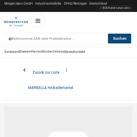
Morgenstern GmbH · Industriestraße 8a · 25462 Rellingen · Deutschland
✓ B2B-Konditionen aktiv
⌕
Suchen
Damen
Herren
Kinder
Unisex
Sortiment
News
Kontakt
Zurück zur Liste
MARBELLA He-Bademantel