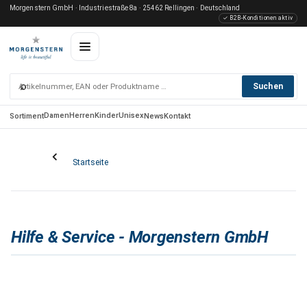
Morgenstern GmbH · Industriestraße 8a · 25462 Rellingen · Deutschland
✓ B2B-Konditionen aktiv
⌕
Suchen
Damen
Herren
Kinder
Unisex
Sortiment
News
Kontakt
Startseite
Hilfe & Service - Morgenstern GmbH