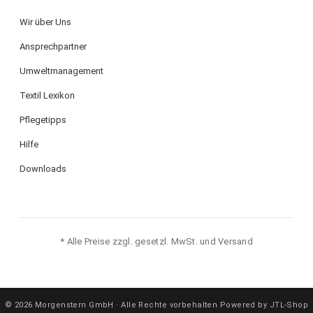
Wir über Uns
Ansprechpartner
Umweltmanagement
Textil Lexikon
Pflegetipps
Hilfe
Downloads
* Alle Preise zzgl. gesetzl. MwSt. und Versand
© 2026 Morgenstern GmbH · Alle Rechte vorbehalten
·
Powered by JTL-Shop