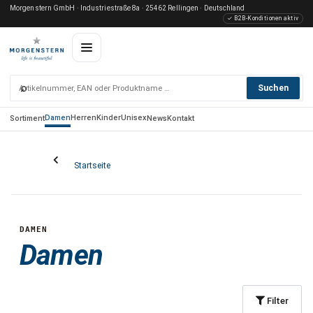
Morgenstern GmbH · Industriestraße 8a · 25462 Rellingen · Deutschland
✓ B2B-Konditionen aktiv
⌕
Suchen
Damen
Herren
Kinder
Unisex
Sortiment
News
Kontakt
Startseite
DAMEN
Damen
Filter