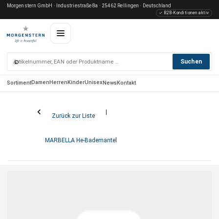
Morgenstern GmbH · Industriestraße 8a · 25462 Rellingen · Deutschland
✓ B2B-Konditionen aktiv
⌕
Suchen
Damen
Herren
Kinder
Unisex
Sortiment
News
Kontakt
Zurück zur Liste
MARBELLA He-Bademantel