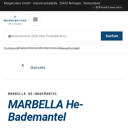
Morgenstern GmbH · Industriestraße 8a · 25462 Rellingen · Deutschland
✓ B2B-Konditionen aktiv
⌕
Suchen
Damen
Herren
Kinder
Unisex
Sortiment
News
Kontakt
Startseite
MARBELLA HE-BADEMANTEL
MARBELLA He-
Bademantel