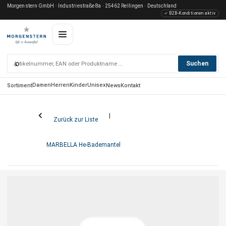
Morgenstern GmbH · Industriestraße 8a · 25462 Rellingen · Deutschland
✓ B2B-Konditionen aktiv
⌕
Suchen
Damen
Herren
Kinder
Unisex
Sortiment
News
Kontakt
Zurück zur Liste
MARBELLA He-Bademantel