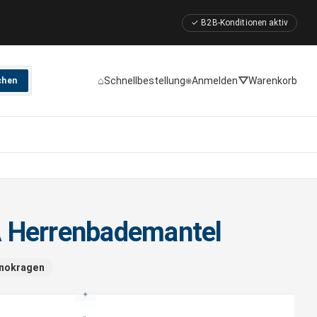
✓ B2B-Konditionen aktiv
⌂
⎈
⛛
Schnellbestellung
Anmelden
Warenkorb
chen
 Herrenbademantel
onokragen