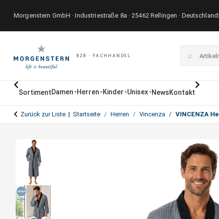
Morgenstern GmbH · Industriestraße 8a · 25462 Rellingen · Deutschland
⌕
B2B · FACHHANDEL
Damen
Herren
Kinder
Unisex
Sortiment
News
Kontakt
▾
▾
▾
▾
Zurück zur Liste
Startseite
Herren
Vincenza
VINCENZA He