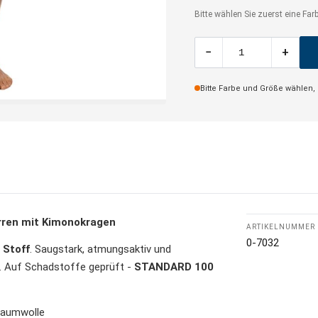
Bitte wählen Sie zuerst eine Fa
−
+
Bitte Farbe und Größe wählen,
rren mit Kimonokragen
ARTIKELNUMMER
0-7032
 Stoff
. Saugstark, atmungsaktiv und
se. Auf Schadstoffe geprüft -
STANDARD 100
Baumwolle