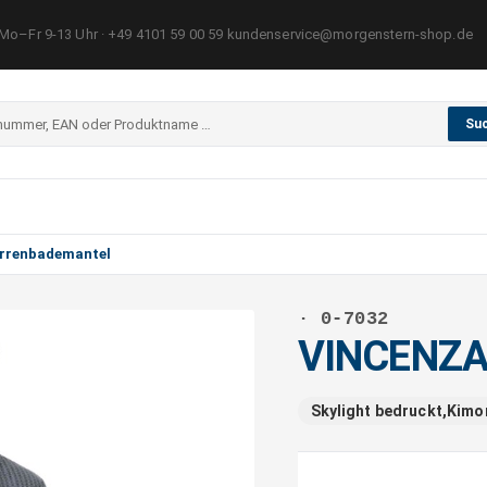
Mo–Fr 9-13 Uhr · +49 4101 59 00 59 kundenservice@morgenstern-shop.de
Su
rrenbademantel
· 0-7032
VINCENZA
Skylight bedruckt,Kim