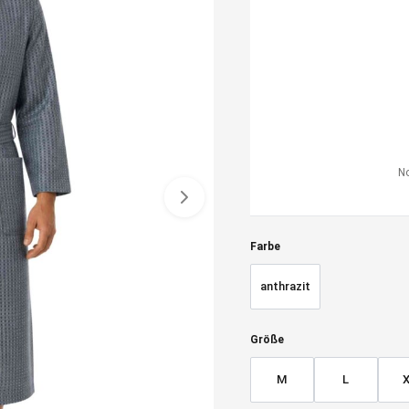
No
Farbe
anthrazit
Größe
M
L