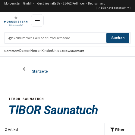
Morgenstern GmbH · Industriestraße 8a · 25462 Rellingen · Deutschland
✓ B2B-Konditionen aktiv
⌕
Suchen
Damen
Herren
Kinder
Unisex
Sortiment
News
Kontakt
Startseite
TIBOR SAUNATUCH
TIBOR Saunatuch
Filter
2 Artikel