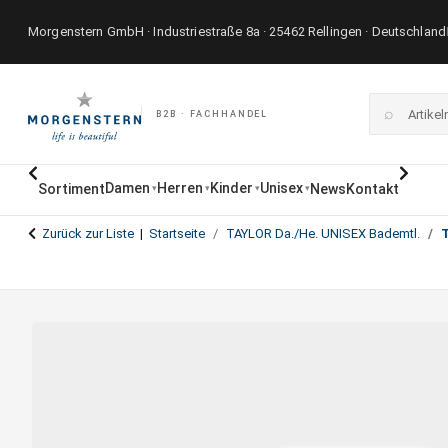
Morgenstern GmbH · Industriestraße 8a · 25462 Rellingen · Deutschland
⌕
B2B · FACHHANDEL
Damen
Herren
Kinder
Unisex
Sortiment
News
Kontakt
▾
▾
▾
▾
Zurück zur Liste
Startseite
TAYLOR Da./He. UNISEX Bademtl.