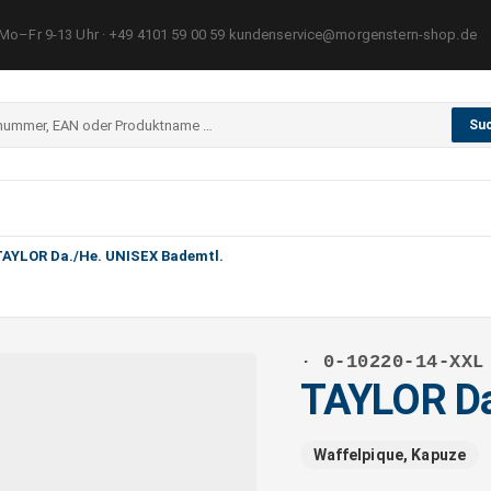
Mo–Fr 9-13 Uhr · +49 4101 59 00 59 kundenservice@morgenstern-shop.de
Su
TAYLOR Da./He. UNISEX Bademtl.
· 0-10220-14-XXL
TAYLOR Da
Waffelpique, Kapuze