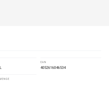
EAN
L
4052616046534
LMENGE