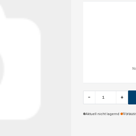
No
−
+
Voraussi
Aktuell nicht lagernd