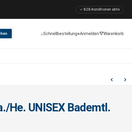
✓ B2B-Konditionen aktiv
⌂
⎈
⛛
Schnellbestellung
Anmelden
Warenkorb
chen
./He. UNISEX Bademtl.