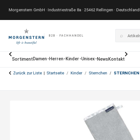
Morgenstern GmbH · Industriestraße 8a · 25462 Rellingen · Deutschland
⌕
B2B · FACHHANDEL
Damen
Herren
Kinder
Unisex
Sortiment
News
Kontakt
▾
▾
▾
▾
Zurück zur Liste
Startseite
Kinder
Sternchen
STERNCHEN 