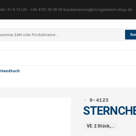
Mo–Fr 9-13 Uhr · +49 4101 59 00 59 kundenservice@morgenstern-shop.de
Su
Handtuch
· 0-4123
STERNCHE
VE: 2 Stück,...