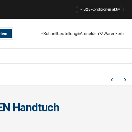
✓ B2B-Konditionen aktiv
⌂
⎈
⛛
Schnellbestellung
Anmelden
Warenkorb
chen
N Handtuch