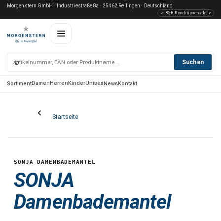
Morgenstern GmbH · Industriestraße 8a · 25462 Rellingen · Deutschland
✓ B2B-Konditionen aktiv
⌕
Suchen
Damen
Herren
Kinder
Unisex
Sortiment
News
Kontakt
Startseite
SONJA DAMENBADEMANTEL
SONJA
Damenbademantel