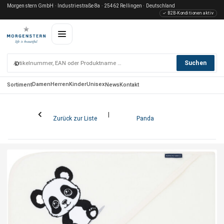
Morgenstern GmbH · Industriestraße 8a · 25462 Rellingen · Deutschland
✓ B2B-Konditionen aktiv
⌕
Suchen
Damen
Herren
Kinder
Unisex
Sortiment
News
Kontakt
Zurück zur Liste
Panda