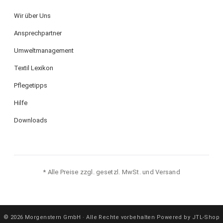
Wir über Uns
Ansprechpartner
Umweltmanagement
Textil Lexikon
Pflegetipps
Hilfe
Downloads
* Alle Preise zzgl. gesetzl. MwSt. und Versand
© 2026 Morgenstern GmbH · Alle Rechte vorbehalten
·
Powered by JTL-Shop