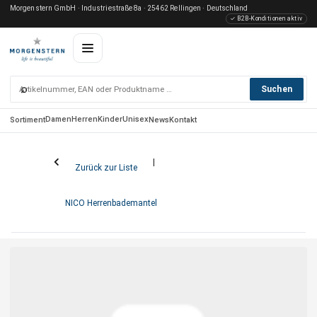
Morgenstern GmbH · Industriestraße 8a · 25462 Rellingen · Deutschland
✓ B2B-Konditionen aktiv
⌕
Suchen
Damen
Herren
Kinder
Unisex
Sortiment
News
Kontakt
Zurück zur Liste
NICO Herrenbademantel