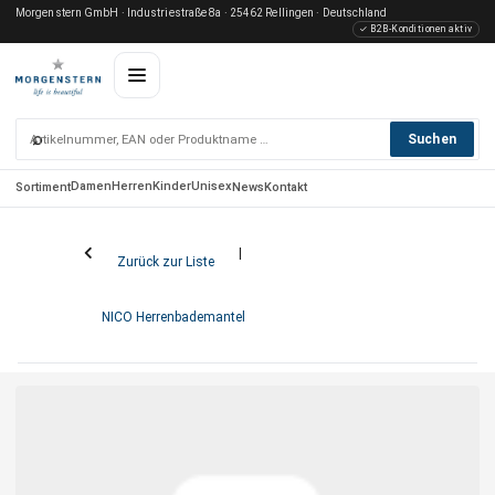
Morgenstern GmbH · Industriestraße 8a · 25462 Rellingen · Deutschland
✓ B2B-Konditionen aktiv
⌕
Suchen
Damen
Herren
Kinder
Unisex
Sortiment
News
Kontakt
Zurück zur Liste
NICO Herrenbademantel