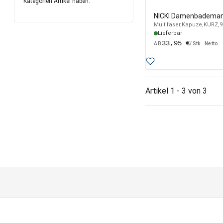
Kategorien Artikel haben.
NICKI Damenbademan
Multifaser,Kapuze,KURZ,
Lieferbar
33,95 €
AB
/ Stk · Netto
Artikel 1 - 3 von 3