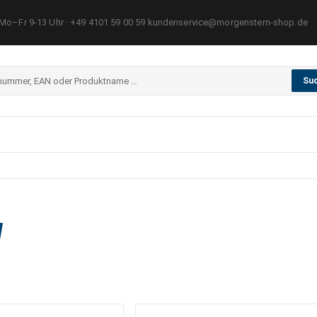
Mo–Fr 9-13 Uhr · +49 4101 59 00 59 kundenservice@morgenstern-shop.de
Su
l