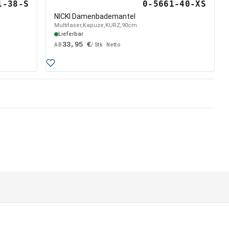
1-38-S
0-5661-40-XS
NICKI Damenbademantel
Multifaser,Kapuze,KURZ,90cm
Lieferbar
33,95 €
AB
/ Stk · Netto