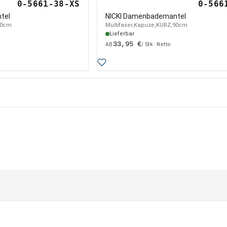
0-5661-38-XS
0-566
tel
NICKI Damenbademantel
90cm
Multifaser,Kapuze,KURZ,90cm
Lieferbar
33,95 €
AB
/ Stk · Netto