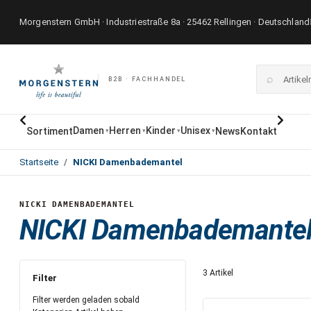
Morgenstern GmbH · Industriestraße 8a · 25462 Rellingen · Deutschland
⌕
B2B · FACHHANDEL
Damen
Herren
Kinder
Unisex
Sortiment
News
Kontakt
▾
▾
▾
▾
Startseite
NICKI Damenbademantel
NICKI DAMENBADEMANTEL
NICKI Damenbademante
3 Artikel
Filter
Filter werden geladen sobald