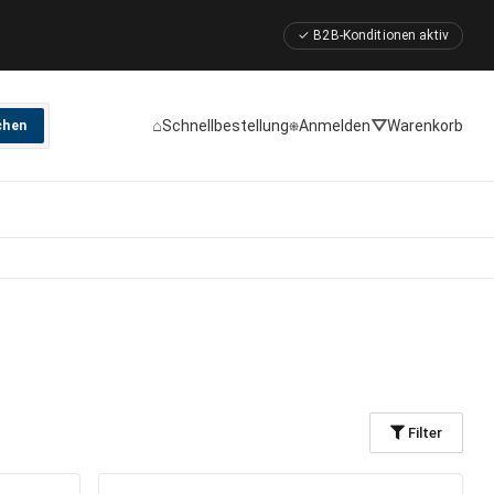
✓ B2B-Konditionen aktiv
⌂
⎈
⛛
Schnellbestellung
Anmelden
Warenkorb
chen
Filter