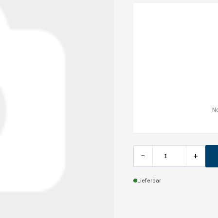
No
−
+
Lieferbar