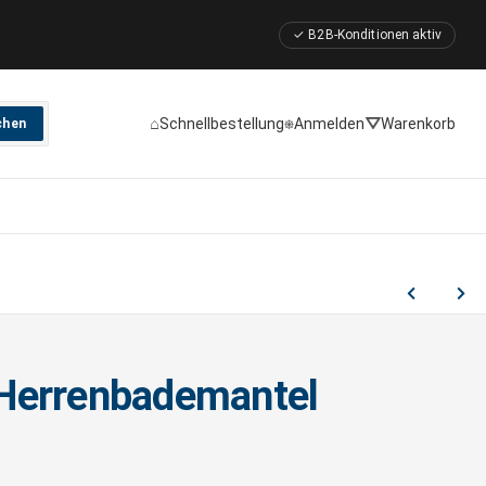
✓ B2B-Konditionen aktiv
⌂
⎈
⛛
Schnellbestellung
Anmelden
Warenkorb
chen
Herrenbademantel