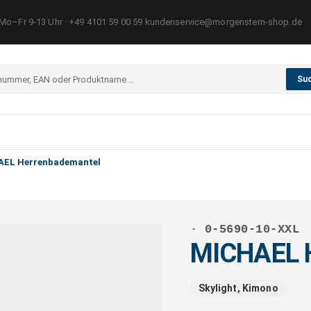
Mo–Fr 9-13 Uhr · +49 4101 59 00 59 kundenservice@morgenstern-shop.de
Su
AEL Herrenbademantel
· 0-5690-10-XXL
MICHAEL 
Skylight, Kimono