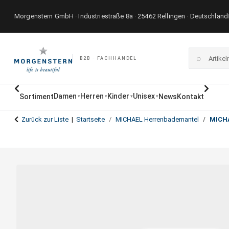
Morgenstern GmbH · Industriestraße 8a · 25462 Rellingen · Deutschland
⌕
B2B · FACHHANDEL
Damen
Herren
Kinder
Unisex
Sortiment
News
Kontakt
▾
▾
▾
▾
Zurück zur Liste
Startseite
MICHAEL Herrenbademantel
MICH