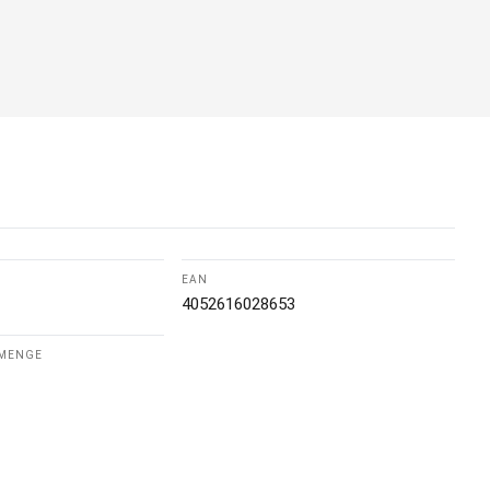
EAN
4052616028653
LMENGE