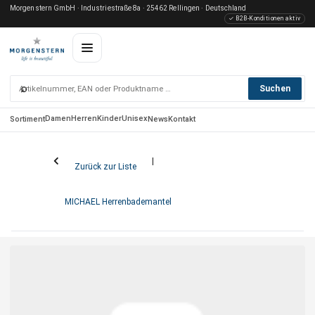
Morgenstern GmbH · Industriestraße 8a · 25462 Rellingen · Deutschland
✓ B2B-Konditionen aktiv
⌕
Suchen
Damen
Herren
Kinder
Unisex
Sortiment
News
Kontakt
Zurück zur Liste
MICHAEL Herrenbademantel