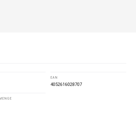
EAN
4052616028707
LMENGE