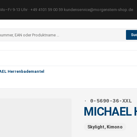
Mo–Fr 9-13 Uhr · +49 4101 59 00 59 kundenservice@morgenstern-shop.de
Su
AEL Herrenbademantel
· 0-5690-36-XXL
MICHAEL 
Skylight, Kimono