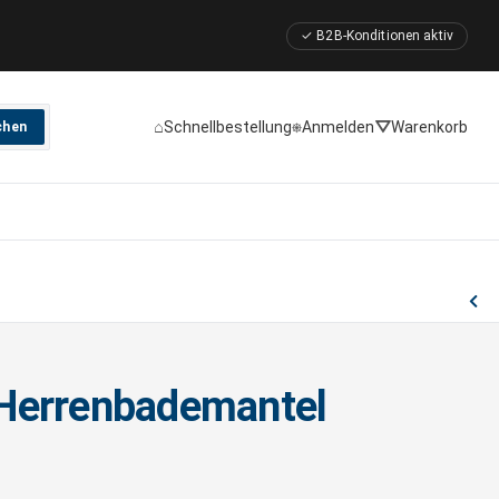
✓ B2B-Konditionen aktiv
⌂
⎈
⛛
Schnellbestellung
Anmelden
Warenkorb
chen
Herrenbademantel