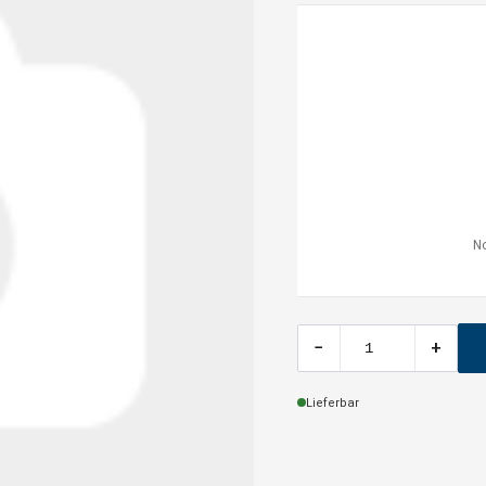
No
−
+
Lieferbar