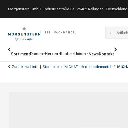
Morgenstern GmbH · Industriestraße 8a · 25462 Rellingen · Deutschland
⌕
B2B · FACHHANDEL
Damen
Herren
Kinder
Unisex
Sortiment
News
Kontakt
▾
▾
▾
▾
Zurück zur Liste
Startseite
MICHAEL Herrenbademantel
MICH