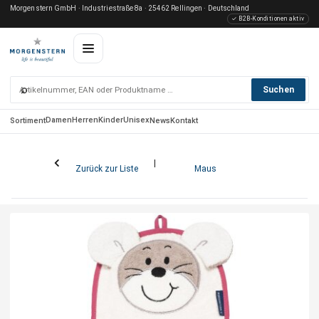
Morgenstern GmbH · Industriestraße 8a · 25462 Rellingen · Deutschland
✓ B2B-Konditionen aktiv
⌕
Suchen
Damen
Herren
Kinder
Unisex
Sortiment
News
Kontakt
Zurück zur Liste
Maus