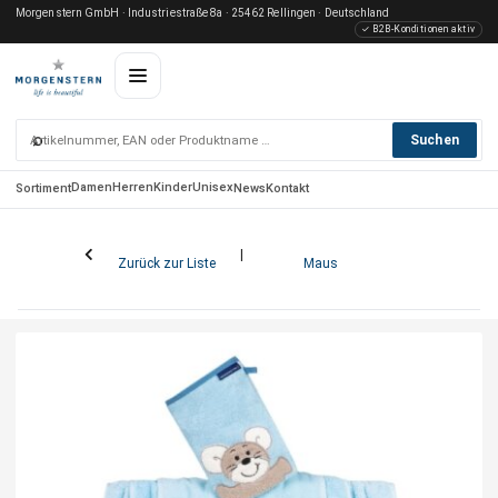
Morgenstern GmbH · Industriestraße 8a · 25462 Rellingen · Deutschland
✓ B2B-Konditionen aktiv
⌕
Suchen
Damen
Herren
Kinder
Unisex
Sortiment
News
Kontakt
Zurück zur Liste
Maus