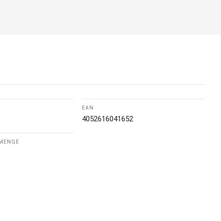
EAN
4052616041652
LMENGE