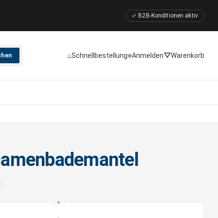
✓ B2B-Konditionen aktiv
⌂
⎈
⛛
Schnellbestellung
Anmelden
Warenkorb
chen
amenbademantel