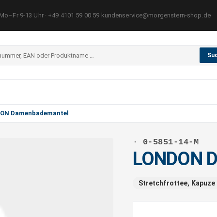
Mo–Fr 9-13 Uhr · +49 4101 59 00 59 kundenservice@morgenstern-shop.de
Su
ON Damenbademantel
· 0-5851-14-M
LONDON D
Stretchfrottee, Kapuze