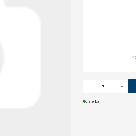
No
−
+
Lieferbar