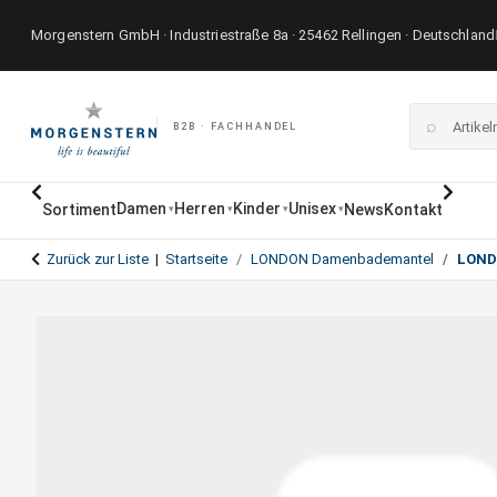
Morgenstern GmbH · Industriestraße 8a · 25462 Rellingen · Deutschland
⌕
B2B · FACHHANDEL
Damen
Herren
Kinder
Unisex
Sortiment
News
Kontakt
▾
▾
▾
▾
Zurück zur Liste
Startseite
LONDON Damenbademantel
LOND