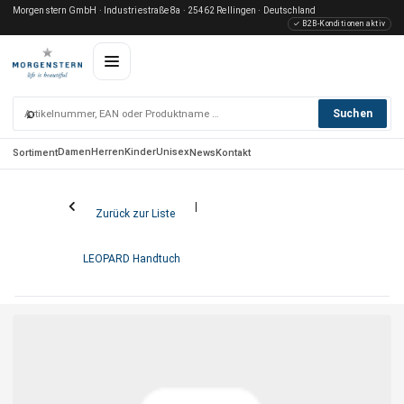
Morgenstern GmbH · Industriestraße 8a · 25462 Rellingen · Deutschland
✓ B2B-Konditionen aktiv
⌕
Suchen
Damen
Herren
Kinder
Unisex
Sortiment
News
Kontakt
Zurück zur Liste
LEOPARD Handtuch