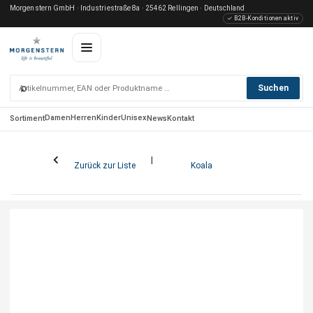
Morgenstern GmbH · Industriestraße 8a · 25462 Rellingen · Deutschland
✓ B2B-Konditionen aktiv
⌕
Suchen
Damen
Herren
Kinder
Unisex
Sortiment
News
Kontakt
Zurück zur Liste
Koala