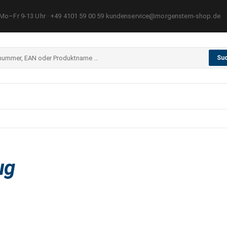
Mo–Fr 9-13 Uhr · +49 4101 59 00 59 kundenservice@morgenstern-shop.de
Su
ug