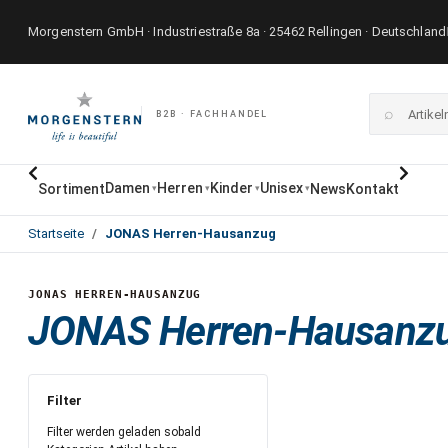
Morgenstern GmbH · Industriestraße 8a · 25462 Rellingen · Deutschland
⌕
B2B · FACHHANDEL
Damen
Herren
Kinder
Unisex
Sortiment
News
Kontakt
▾
▾
▾
▾
Startseite
JONAS Herren-Hausanzug
JONAS HERREN-HAUSANZUG
JONAS Herren-Hausanz
Filter
Filter werden geladen sobald