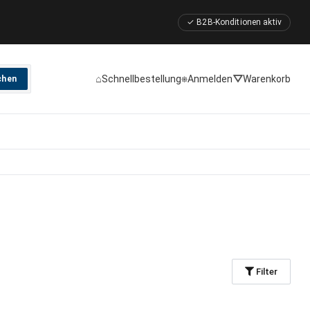
✓ B2B-Konditionen aktiv
⌂
⎈
⛛
Schnellbestellung
Anmelden
Warenkorb
chen
Filter