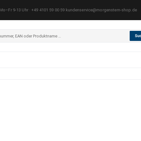
Mo–Fr 9-13 Uhr · +49 4101 59 00 59 kundenservice@morgenstern-shop.de
Su