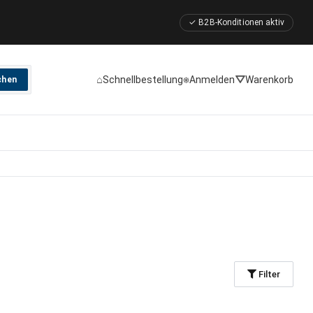
✓ B2B-Konditionen aktiv
⌂
⎈
⛛
Schnellbestellung
Anmelden
Warenkorb
chen
Filter