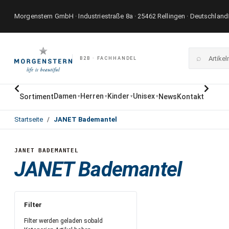
Morgenstern GmbH · Industriestraße 8a · 25462 Rellingen · Deutschland
⌕
B2B · FACHHANDEL
Damen
Herren
Kinder
Unisex
Sortiment
News
Kontakt
▾
▾
▾
▾
Startseite
JANET Bademantel
JANET BADEMANTEL
JANET Bademantel
Filter
Filter werden geladen sobald