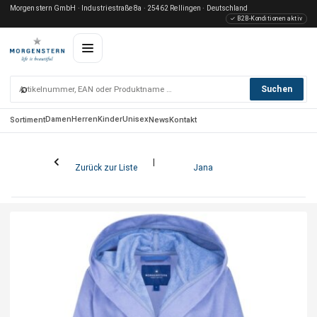
Morgenstern GmbH · Industriestraße 8a · 25462 Rellingen · Deutschland
✓ B2B-Konditionen aktiv
⌕
Suchen
Damen
Herren
Kinder
Unisex
Sortiment
News
Kontakt
Zurück zur Liste
Jana