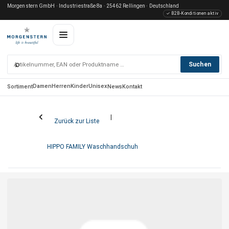
Morgenstern GmbH · Industriestraße 8a · 25462 Rellingen · Deutschland
✓ B2B-Konditionen aktiv
⌕
Suchen
Damen
Herren
Kinder
Unisex
Sortiment
News
Kontakt
Zurück zur Liste
HIPPO FAMILY Waschhandschuh