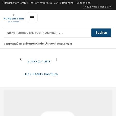
Morgenstern GmbH · Industriestraße 8a · 25462 Rellingen · Deutschland
✓ B2B-Konditionen aktiv
⌕
Suchen
Damen
Herren
Kinder
Unisex
Sortiment
News
Kontakt
Zurück zur Liste
HIPPO FAMILY Handtuch