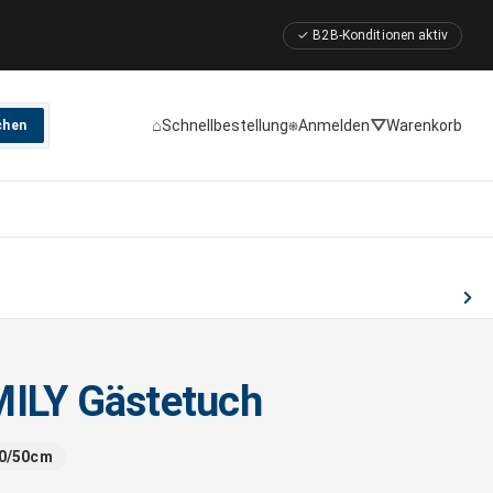
✓ B2B-Konditionen aktiv
⌂
⎈
⛛
Schnellbestellung
Anmelden
Warenkorb
chen
ILY Gästetuch
30/50cm