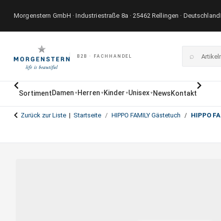
Morgenstern GmbH · Industriestraße 8a · 25462 Rellingen · Deutschland
⌕
B2B · FACHHANDEL
Damen
Herren
Kinder
Unisex
Sortiment
News
Kontakt
▾
▾
▾
▾
Zurück zur Liste
Startseite
HIPPO FAMILY Gästetuch
HIPPO FA