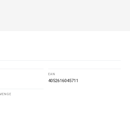
EAN
4052616045711
LMENGE