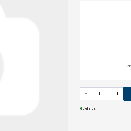
No
−
+
Lieferbar