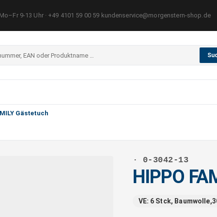
Mo–Fr 9-13 Uhr · +49 4101 59 00 59 kundenservice@morgenstern-shop.de
Su
MILY Gästetuch
· 0-3042-13
HIPPO FAM
VE: 6 Stck, Baumwolle,