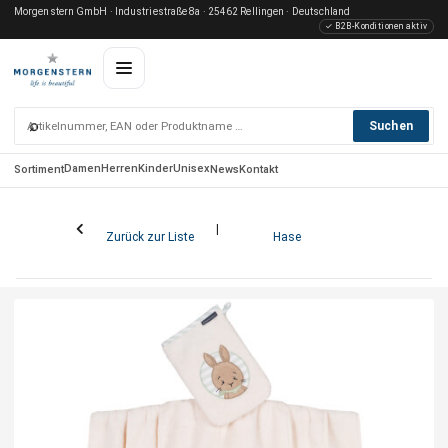
Morgenstern GmbH · Industriestraße 8a · 25462 Rellingen · Deutschland
✓ B2B-Konditionen aktiv
⌕
Suchen
Damen
Herren
Kinder
Unisex
Sortiment
News
Kontakt
Zurück zur Liste
Hase