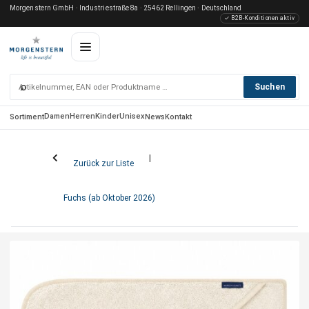
Morgenstern GmbH · Industriestraße 8a · 25462 Rellingen · Deutschland
✓ B2B-Konditionen aktiv
⌕
Suchen
Damen
Herren
Kinder
Unisex
Sortiment
News
Kontakt
Zurück zur Liste
Fuchs (ab Oktober 2026)