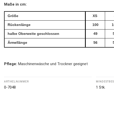
Maße in cm:
Größe
XS
Rückenlänge
100
1
halbe Oberweite geschlossen
49
Ärmellänge
56
Pflege:
Maschinenwäsche und Trockner geeignet
ARTIKELNUMMER
MINDESTBE
0-7048
1 Stk.