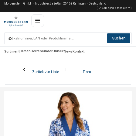
Morgenstern GmbH · Industriestraße 8a · 25462 Rellingen · Deutschland
✓ B2B-Konditionen aktiv
⌕
Suchen
Damen
Herren
Kinder
Unisex
Sortiment
News
Kontakt
Zurück zur Liste
Fiora