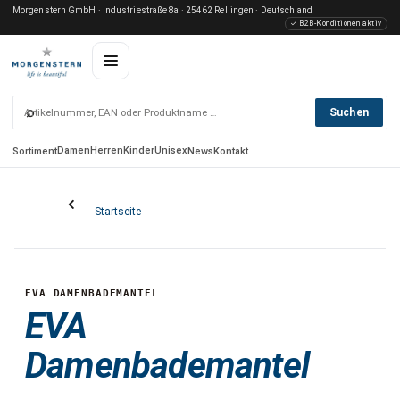
Morgenstern GmbH · Industriestraße 8a · 25462 Rellingen · Deutschland
✓ B2B-Konditionen aktiv
⌕
Suchen
Damen
Herren
Kinder
Unisex
Sortiment
News
Kontakt
Startseite
EVA DAMENBADEMANTEL
EVA
Damenbademantel