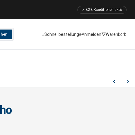
✓ B2B-Konditionen aktiv
⌂
⎈
⛛
Schnellbestellung
Anmelden
Warenkorb
chen
cho