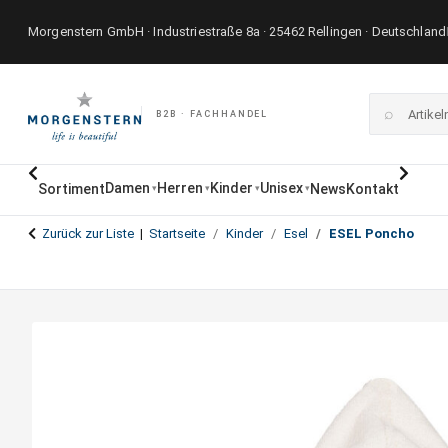
Morgenstern GmbH · Industriestraße 8a · 25462 Rellingen · Deutschland
⌕
B2B · FACHHANDEL
Damen
Herren
Kinder
Unisex
Sortiment
News
Kontakt
▾
▾
▾
▾
Zurück zur Liste
Startseite
Kinder
Esel
ESEL Poncho