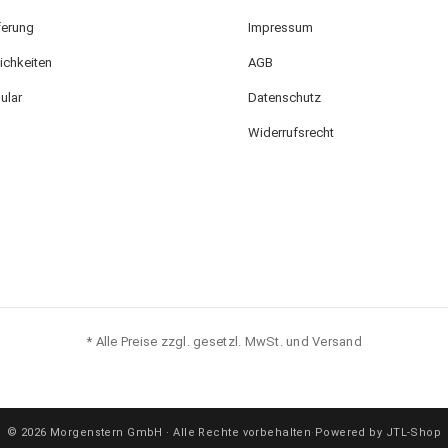
ferung
Impressum
ichkeiten
AGB
ular
Datenschutz
Widerrufsrecht
* Alle Preise zzgl. gesetzl. MwSt. und Versand
© 2026 Morgenstern GmbH · Alle Rechte vorbehalten
·
Powered by JTL-Shop