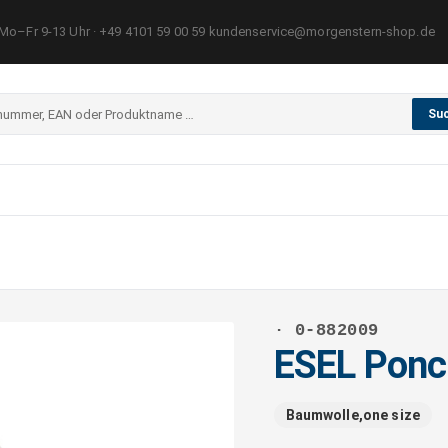
Mo–Fr 9-13 Uhr · +49 4101 59 00 59 kundenservice@morgenstern-shop.de
Su
· 0-882009
ESEL Pon
Baumwolle,one size