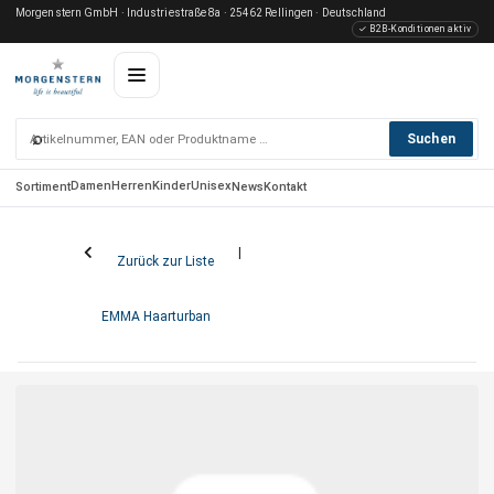
Morgenstern GmbH · Industriestraße 8a · 25462 Rellingen · Deutschland
✓ B2B-Konditionen aktiv
⌕
Suchen
Damen
Herren
Kinder
Unisex
Sortiment
News
Kontakt
Zurück zur Liste
EMMA Haarturban