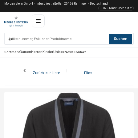
Morgenstern GmbH · Industriestraße 8a · 25462 Rellingen · Deutschland
✓ B2B-Konditionen aktiv
⌕
Suchen
Damen
Herren
Kinder
Unisex
Sortiment
News
Kontakt
Zurück zur Liste
Elias