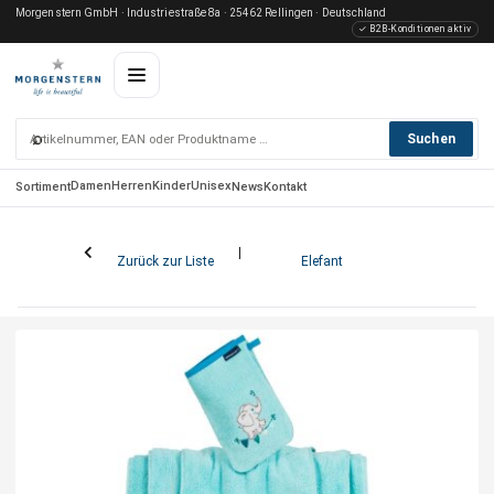
Morgenstern GmbH · Industriestraße 8a · 25462 Rellingen · Deutschland
✓ B2B-Konditionen aktiv
⌕
Suchen
Damen
Herren
Kinder
Unisex
Sortiment
News
Kontakt
Zurück zur Liste
Elefant