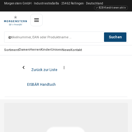
Morgenstern GmbH · Industriestraße 8a · 25462 Rellingen · Deutschland
✓ B2B-Konditionen aktiv
⌕
Suchen
Damen
Herren
Kinder
Unisex
Sortiment
News
Kontakt
Zurück zur Liste
EISBÄR Handtuch