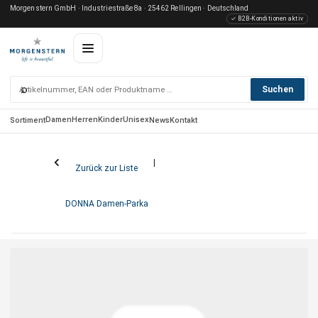
Morgenstern GmbH · Industriestraße 8a · 25462 Rellingen · Deutschland
✓ B2B-Konditionen aktiv
⌕
Suchen
Damen
Herren
Kinder
Unisex
Sortiment
News
Kontakt
Zurück zur Liste
DONNA Damen-Parka