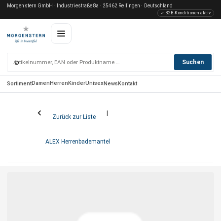
Morgenstern GmbH · Industriestraße 8a · 25462 Rellingen · Deutschland
✓ B2B-Konditionen aktiv
⌕
Suchen
Damen
Herren
Kinder
Unisex
Sortiment
News
Kontakt
Zurück zur Liste
ALEX Herrenbademantel