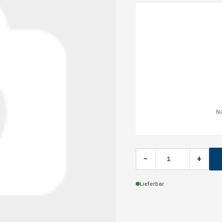
No
−
+
Lieferbar