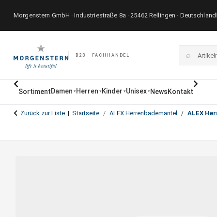
Morgenstern GmbH · Industriestraße 8a · 25462 Rellingen · Deutschland
⌕
B2B · FACHHANDEL
Damen
Herren
Kinder
Unisex
Sortiment
News
Kontakt
▾
▾
▾
▾
Zurück zur Liste
Startseite
ALEX Herrenbademantel
ALEX Her