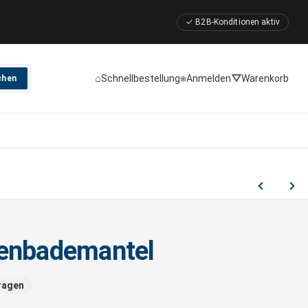
✓ B2B-Konditionen aktiv
⌂
⎈
⛛
Schnellbestellung
Anmelden
Warenkorb
chen
enbademantel
ragen