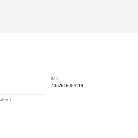
EAN
4052616054119
LMENGE