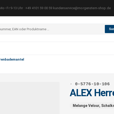
Mo–Fr 9-13 Uhr · +49 4101 59 00 59 kundenservice@morgenstern-shop.de
Su
renbademantel
· 0-5776-10-106
ALEX Herr
Melange Velour, Schalk